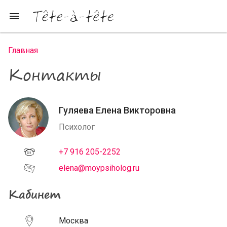
Перейти к основному содержанию
menu
Главная
Вы здесь
Контакты
Гуляева Елена Викторовна
Психолог
+7 916 205-2252
elena@moypsiholog.ru
Кабинет
Москва