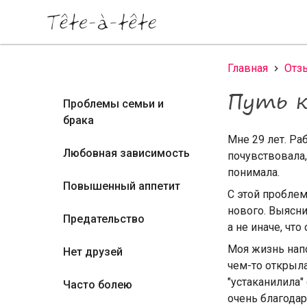
Перейти к основному содержанию
Главная
Отз
Вы здесь
Путь к
Проблемы семьи и
брака
Мне 29 лет. Раб
Любовная зависимость
почувствовала,
понимала.
Повышенный аппетит
С этой проблем
нового. Выясни
Предательство
а не иначе, что
Моя жизнь напо
Нет друзей
чем-то открыла
"устаканилила"
Часто болею
очень благодар