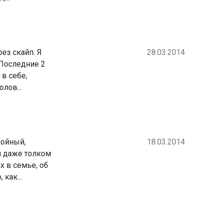
ез скайп. Я
28.03.2014
 Последние 2
 в себе,
лов...
койный,
18.03.2014
я даже толком
х в семье, об
как...