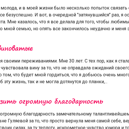
 молода, и в моей жизни было несколько попыток связать
се безуспешно. И вот, в очередной "затянувшийся" раз, я ос
та. Мне казалось, что я все делала для того, чтобы любим
со мной семью, но опять все закончилось неудачно и меня эт
виноватые
я своими переживаниями. Мне 30 лет. С тех пор, как я стал
я чувствовала вину за то, что не оправдала ожиданий своего
о том, что будет мной гордиться, что я добьюсь очень много
б эту жизнь, так и не могла дотянутся до планки,...
азить огромную благодарность
 огромную благодарность замечательному талантливейшем
не Гуляевой за то, что просто вернула меня самой себе, в
своих силах, за ту теплоту, искрометное чувство юмора и то