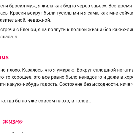
 меня бросил муж, я жила как будто через завесу. Все время
лась. Краски вокруг были тусклыми и я сама, как мне сейча
азительной, неважной.
встречи с Еленой, я на полпути к полной жизни без каких-л
нала, ч...
ние
о плохо. Казалось, что я умираю. Вокруг сплошной негати
то-то хорошее, это все равно было ненадолго и даже в хо
ти какую-нибудь гадость. Состояние безысходности, ничег
!
 когда было уже совсем плохо, в голов...
 жизнь