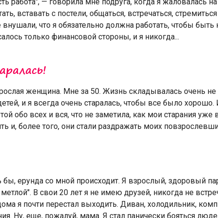
сть работа", — говорила мне подруга, когда я жаловалась на
ать, вставать с постели, общаться, встречаться, стремиться
внушали, что я обязательно должна работать, чтобы быть
салось только финансовой стороны, и я никогда...
аралась!
рослая женщина. Мне за 50. Жизнь складывалась очень не 
детей, и я всегда очень старалась, чтобы все было хорошо. 
той обо всех и вся, что не заметила, как мои старания уже 
ть и, более того, они стали раздражать моих повзрослевших
ь бы, ерунда со мной происходит. Я взрослый, здоровый пар
метлой". В свои 20 лет я не имею друзей, никогда не встре
ома я почти перестал выходить. Диван, холодильник, ком
я. Ну, еще, пожалуй, мама. Я стал панически бояться людей,