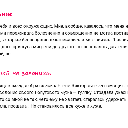
ение
ебя и всех окружающих. Мне, вообще, казалось, что меня 
ьми переживала болезненно и совершенно не могла проти
, которые беспощадно вмешивались в мою жизнь. Я не жи
ного приступа мигрени до другого, от перепадов давления
 не...
рай не загонишь
яцев назад я обратилась к Елене Викторовне за помощью
ведение своего непутевого мужа — гуляку. Страдала ужасн
то со мной не так, чего ему не хватает, старалась удержать
ла, прощала… Но становилось все хуже и хуже.