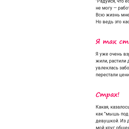
"Радуйся, что е
не могу — работ
Всю жизнь мне 
Но ведь это ка
Я так ст
Я уже очень вз
жили, растили 
увлеклась забо
перестали цени
Страх!
Какая, казалос
как "мышь под 
девушкой. Из д
мой круг общени