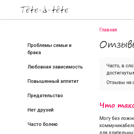
Перейти к основному содержанию
Главная
Вы здесь
Отзыв
Проблемы семьи и
брака
Часто, в сл
Любовная зависимость
достигнутым
Повышенный аппетит
Отзывы на с
Предательство
Что тако
Нет друзей
Могу без ложно
Часто болею
коммуникабельн
для длительных