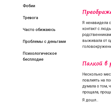
Фобии
Преображ
Тревога
Я ненавидела с
контакт с люд
Часто обижаюсь
родственникам
выживала от од
Проблемы с деньгами
головокружений,
Психологическое
бесплодие
Палкой в 
Несколько мес
повлиять на по
думала о том, ч
прощала, проща
Я дошл...