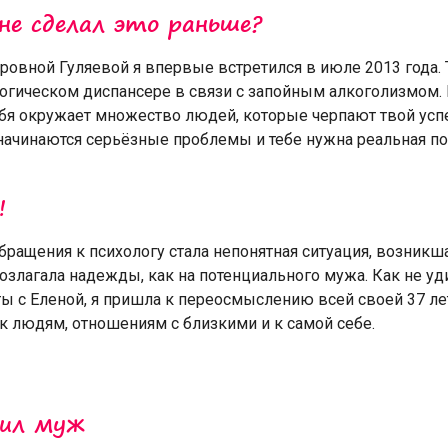
не сделал это раньше?
ровной Гуляевой я впервые встретился в июле 2013 года. 
огическом диспансере в связи с запойным алкоголизмом. 
бя окружает множество людей, которые черпают твой успе
 начинаются серьёзные проблемы и тебе нужна реальная по.
!
ращения к психологу стала непонятная ситуация, возникш
возлагала надежды, как на потенциального мужа. Как не уд
ы с Еленой, я пришла к переосмыслению всей своей 37 ле
к людям, отношениям с близкими и к самой себе.
сил муж