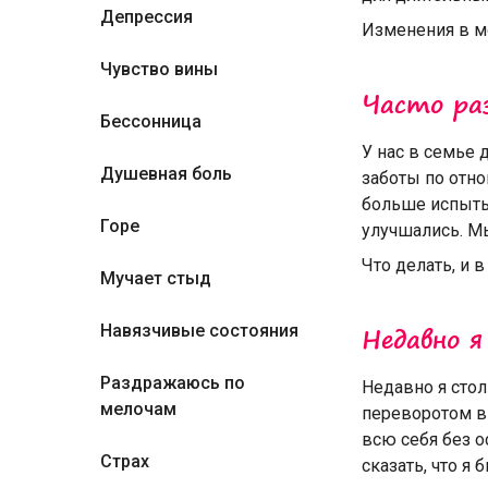
Депрессия
Изменения в мо
Чувство вины
Часто ра
Бессонница
У нас в семье 
Душевная боль
заботы по отно
больше испыты
Горе
улучшались. Мы
Что делать, и в 
Мучает стыд
Недавно я
Навязчивые состояния
Раздражаюсь по
Недавно я сто
мелочам
переворотом в 
всю себя без о
Страх
сказать, что я 