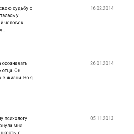
 свою судьбу с
16.02.2014
талась у
ый человек
...
а осознавать
26.01.2014
 отца. Он
 в жизни. Но я,
у психологу
05.11.2013
ернула мне
нкость, с