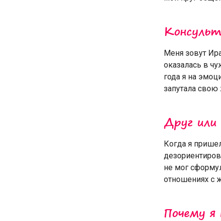
Консульт
Меня зовут Ира
оказалась в чу
года я на эмоц
запутала свою 
Друг или 
Когда я прише
дезориентирова
не мог сформул
отношениях с ж
Почему я