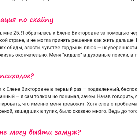
ация по скайпу
, мне 25. Я обратилась к Елене Викторовне за помощью чер
жой стране, и не могла принять решение как жить дальше.
иях обиды, злости, чувстве гордыни, плюс — неуверенности
жизнь окончательно. Меня "кидало" в духовные поиски, в го
психолог?
л к Елене Викторовне в первый раз — подавленный, беспо
нный — я сам толком не понимал, зачем. Начав говорить, 
ировать, что именно меня тревожит. Хотя слов о проблема
еной, зашедших в тупик, было сказано много. Ведь до того, 
 не могу выйти замуж?