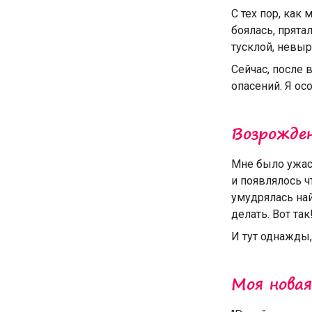
С тех пор, как
боялась, прята
тусклой, невыр
Сейчас, после 
опасений. Я осоз
Возрожде
Мне было ужасн
и появлялось ч
умудрялась най
делать. Вот так
И тут однажды,
Моя новая