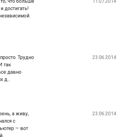
 то, что больше
11.07.2014
 и достигать!
 независимой.
просто. Трудно
23.06.2014
И так
все давно
 д...
ень, а живу,
23.06.2014
чался с
пьютер — вот
...