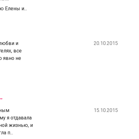
 Елены и...
 любви и
20.10.2015
елях, все
о явно не
.
зным
15.10.2015
му я отдавала
йной жизнью, и
а п...