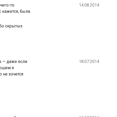
 чего-то
14.08.2014
с кажется, была
ибо скрытых
в — даже если
18.07.2014
рошем я
о не хочется